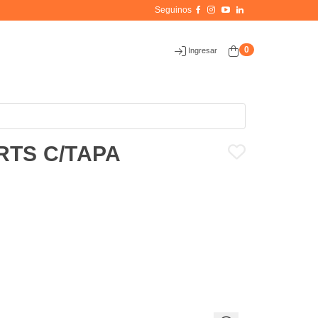
0
Ingresar
RTS C/TAPA