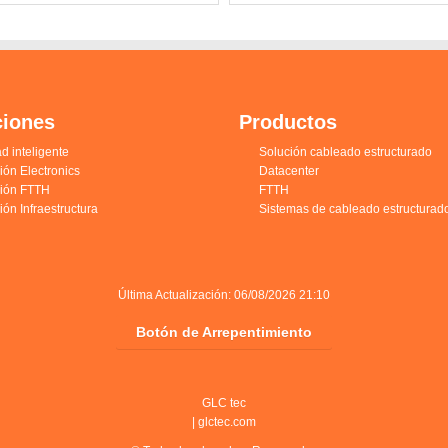
ciones
Productos
d inteligente
Solución cableado estructurado
ión Electronics
Datacenter
ción FTTH
FTTH
ión Infraestructura
Sistemas de cableado estructurad
Última Actualización: 06/08/2026 21:10
Botón de Arrepentimiento
GLC tec
|
glctec.com